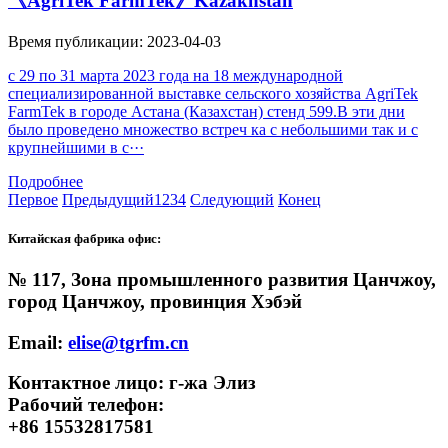
《AgriTek FarmTek》Kazakhstan
Время публикации: 2023-04-03
с 29 по 31 марта 2023 года на 18 международной
специализированной выставке сельского хозяйства AgriTek
FarmTek в городе Астана (Казахстан) стенд 599.В эти дни
было проведено множество встреч ка с небольшими так и с
крупнейшими в с···
Подробнее
Первое
Предыдущий
1
2
3
4
Следующий
Конец
Китайская фабрика офис:
№ 117, Зона промышленного развития Цанчжоу,
город Цанчжоу, провинция Хэбэй
Email:
elise@tgrfm.cn
Контактное лицо: г-жа Элиз
Рабочий телефон:
+86 15532817581