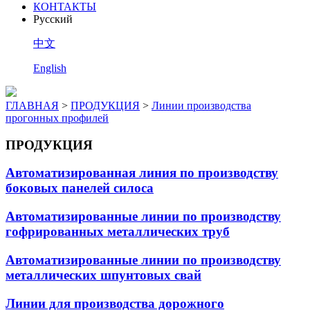
КОНТАКТЫ
Pусский
中文
English
ГЛАВНАЯ
>
ПРОДУКЦИЯ
>
Линии производства
прогонных профилей
ПРОДУКЦИЯ
Автоматизированная линия по производству
боковых панелей силоса
Автоматизированные линии по производству
гофрированных металлических труб
Автоматизированные линии по производству
металлических шпунтовых свай
Линии для производства дорожного