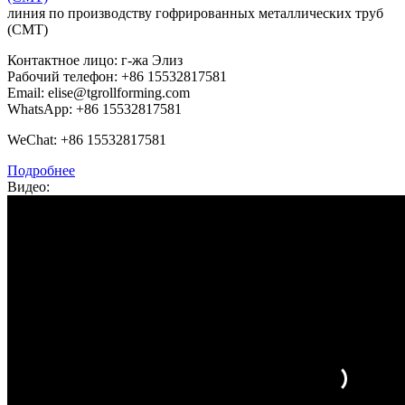
линия по производству гофрированных металлических труб
(СМТ)
Контактное лицо: г-жа Элиз
Рабочий телефон: +86 15532817581
Email: elise@tgrollforming.com
WhatsApp: +86 15532817581
WeChat: +86 15532817581
Подробнее
Видео: